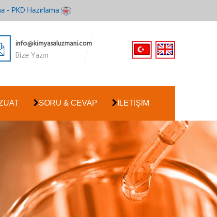
ma - PKD Hazırlama
info@kimyasaluzmani.com
Bize Yazın
ZUAT
SORU & CEVAP
İLETİŞİM