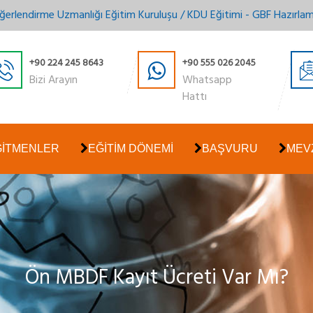
ğerlendirme Uzmanlığı Eğitim Kuruluşu / KDU Eğitimi - GBF Hazırla
+90 224 245 8643
+90 555 026 2045
Bizi Arayın
Whatsapp
Hattı
ĞİTMENLER
EĞİTİM DÖNEMİ
BAŞVURU
MEV
Ön MBDF Kayıt Ücreti Var Mı?