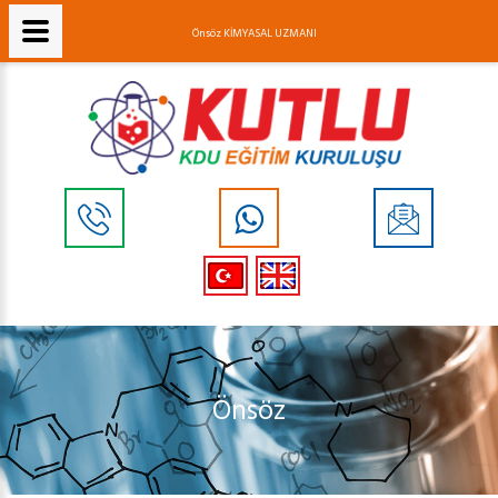
Önsöz KİMYASAL UZMANI
Önsöz