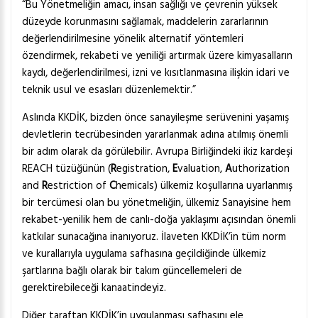
“Bu Yönetmeliğin amacı, insan sağlığı ve çevrenin yüksek
düzeyde korunmasını sağlamak, maddelerin zararlarının
değerlendirilmesine yönelik alternatif yöntemleri
özendirmek, rekabeti ve yeniliği artırmak üzere kimyasalların
kaydı, değerlendirilmesi, izni ve kısıtlanmasına ilişkin idari ve
teknik usul ve esasları düzenlemektir.”
Aslında KKDİK, bizden önce sanayileşme serüvenini yaşamış
devletlerin tecrübesinden yararlanmak adına atılmış önemli
bir adım olarak da görülebilir. Avrupa Birliğindeki ikiz kardeşi
REACH tüzüğünün (
R
egistration,
E
valuation,
A
uthorization
and
R
estriction of
C
hemicals) ülkemiz koşullarına uyarlanmış
bir tercümesi olan bu yönetmeliğin, ülkemiz Sanayisine hem
rekabet-yenilik hem de canlı-doğa yaklaşımı açısından önemli
katkılar sunacağına inanıyoruz. İlaveten KKDİK’in tüm norm
ve kurallarıyla uygulama safhasına geçildiğinde ülkemiz
şartlarına bağlı olarak bir takım güncellemeleri de
gerektirebileceği kanaatindeyiz.
Diğer taraftan KKDİK’in uygulanması safhasını ele