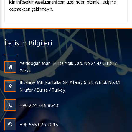
için
info@kimyasaluzmani.com
üzerinden bizimle iletişime
geçmekten çekinmeyin.
İletişim Bilgileri
Yenidoğan Mah. Bursa Yolu Cad. No:24/D Gürsu /
Bursa
İhsaniye Mh. Kartallar Sk. Atalay 6 Sit. A Blok No:3/1
Nilüfer / Bursa / Turkey
+90 224 245 8643
+90 555 026 2045