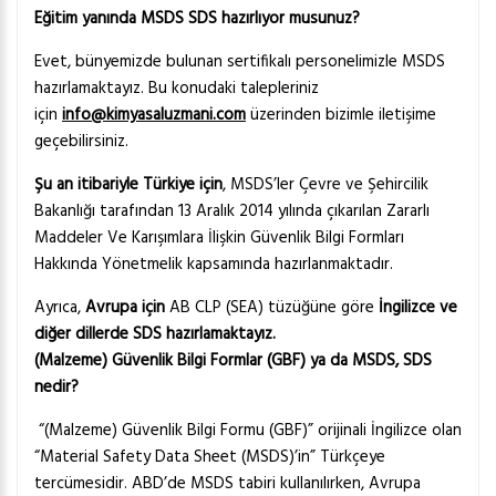
Eğitim yanında MSDS SDS hazırlıyor musunuz?
Evet, bünyemizde bulunan sertifikalı personelimizle MSDS
hazırlamaktayız. Bu konudaki talepleriniz
için
info@kimyasaluzmani.com
üzerinden bizimle iletişime
geçebilirsiniz.
Şu an itibariyle Türkiye için
, MSDS’ler Çevre ve Şehircilik
Bakanlığı tarafından 13 Aralık 2014 yılında çıkarılan Zararlı
Maddeler Ve Karışımlara İlişkin Güvenlik Bilgi Formları
Hakkında Yönetmelik kapsamında hazırlanmaktadır.
Ayrıca,
Avrupa için
AB CLP (SEA) tüzüğüne göre
İngilizce ve
diğer dillerde SDS hazırlamaktayız.
(Malzeme) Güvenlik Bilgi Formlar (GBF) ya da MSDS, SDS
nedir?
“(Malzeme) Güvenlik Bilgi Formu (GBF)” orijinali İngilizce olan
“Material Safety Data Sheet (MSDS)’in” Türkçeye
tercümesidir. ABD’de MSDS tabiri kullanılırken, Avrupa