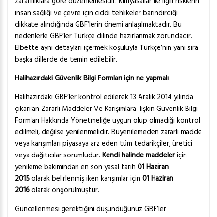
zararlılıklara göre düzenlemesidir. Kimyasallar ile ilgili risklerin
insan sağlığı ve çevre için ciddi tehlikeler barındırdığı
dikkate alındığında GBF’lerin önemi anlaşılmaktadır. Bu
nedenlerle GBF’ler Türkçe dilinde hazırlanmak zorundadır.
Elbette aynı detayları içermek koşuluyla Türkçe’nin yanı sıra
başka dillerde de temin edilebilir.
Halihazırdaki Güvenlik Bilgi Formları için ne yapmalı
Halihazırdaki GBF’ler kontrol edilerek 13 Aralık 2014 yılında
çıkarılan Zararlı Maddeler Ve Karışımlara İlişkin Güvenlik Bilgi
Formları Hakkında Yönetmeliğe uygun olup olmadığı kontrol
edilmeli, değilse yenilenmelidir. Buyenilemeden zararlı madde
veya karışımları piyasaya arz eden tüm tedarikçiler, üretici
veya dağıtıcılar sorumludur.
Kendi halinde maddeler
için
yenileme bakımından en son yasal tarih
01 Haziran
2015
olarak belirlenmiş iken karışımlar için
01 Haziran
2016
olarak öngörülmüştür.
Güncellenmesi gerektiğini düşündüğünüz GBF’ler