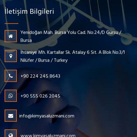
İletişim Bilgileri
Yenidoğan Mah. Bursa Yolu Cad. No:24/D Gürsu /
Bursa
İhsaniye Mh. Kartallar Sk. Atalay 6 Sit. A Blok No:3/1
Nilüfer / Bursa / Turkey
+90 224 245 8643
+90 555 026 2045
info@kimyasaluzmani.com
www.kimyasaluzmani.com