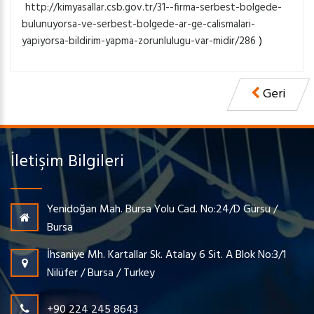
http://kimyasallar.csb.gov.tr/31--firma-serbest-bolgede-
bulunuyorsa-ve-serbest-bolgede-ar-ge-calismalari-
yapiyorsa-bildirim-yapma-zorunlulugu-var-midir/286
)
Geri
İletişim Bilgileri
Yenidoğan Mah. Bursa Yolu Cad. No:24/D Gürsu /
Bursa
İhsaniye Mh. Kartallar Sk. Atalay 6 Sit. A Blok No:3/1
Nilüfer / Bursa / Turkey
+90 224 245 8643