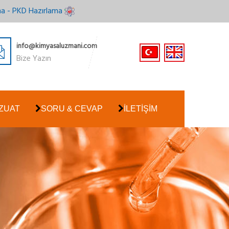
ma - PKD Hazırlama
info@kimyasaluzmani.com
Bize Yazın
ZUAT
SORU & CEVAP
İLETİŞİM