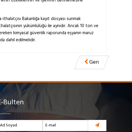
nin özelliklerinin ve işlevinin derinlemesine
a ithalatçısı Bakanlığa kayıt dosyası sunmak
halatçısının yükümlülüğü ile aynıdır. Ancak 10 ton ve
ı gereken kimyasal güvenlik raporunda eşyanın maruz
da dahil edilmelidir.
Geri
E-Bulten