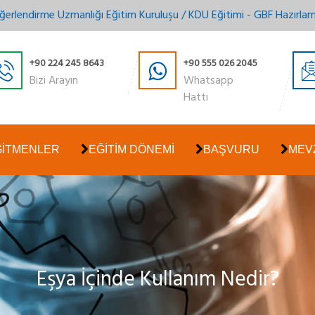
ğerlendirme Uzmanlığı Eğitim Kuruluşu / KDU Eğitimi - GBF Hazırla
+90 224 245 8643
+90 555 026 2045
Bizi Arayın
Whatsapp
Hattı
ĞİTMENLER
EĞİTİM DÖNEMİ
BAŞVURU
MEV
Eşya İçinde Kullanım Nedir?