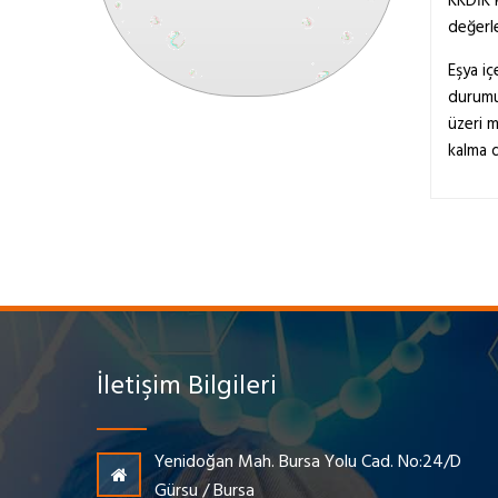
KKDİK k
değerl
Eşya iç
durumun
üzeri m
kalma d
İletişim Bilgileri
Yenidoğan Mah. Bursa Yolu Cad. No:24/D
Gürsu / Bursa