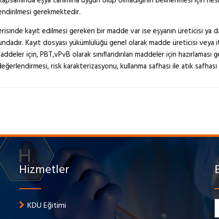
apsamında eşya tanımına uygun olup olmadığının belirlenmesi için nesne
endirilmesi gerekmektedir.
erisinde kayıt edilmesi gereken bir madde var ise eşyanın üreticisi ya d
dadır. Kayıt dosyası yükümlülüğü genel olarak madde üreticisi veya it
addeler için, PBT,vPvB olarak sınıflandırılan maddeler için hazırlamas
eğerlendirmesi, risk karakterizasyonu, kullanma safhası ile atık safhası 
Hizmetler
KDU Eğitimi