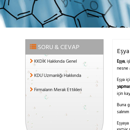
SORU & CEVAP
Eşya
KKDİK Hakkında Genel
Eşya
, 
nesne a
KDU Uzmanlığı Hakkında
Eşya iç
yapması
Firmaların Merak Ettikleri
için ka
Buna gö
salınım
Eşyaya