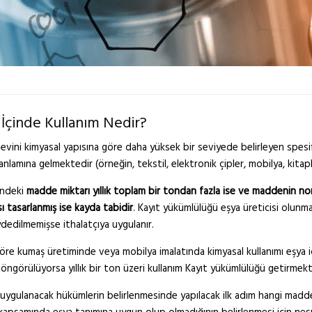
 İçinde Kullanım Nedir?
işlevini kimyasal yapısına göre daha yüksek bir seviyede belirleyen spesif
nlamına gelmektedir (örneğin, tekstil, elektronik çipler, mobilya, kitapl
indeki
madde miktarı yıllık toplam bir tondan fazla ise ve maddenin norm
 tasarlanmış ise kayda tabidir
. Kayıt yükümlülüğü eşya üreticisi olunm
ydedilmemişse ithalatçıya uygulanır.
re kumaş üretiminde veya mobilya imalatında kimyasal kullanımı eşya i
 öngörülüyorsa yıllık bir ton üzeri kullanım Kayıt yükümlülüğü getirmekt
 uygulanacak hükümlerin belirlenmesinde yapılacak ilk adım hangi madde